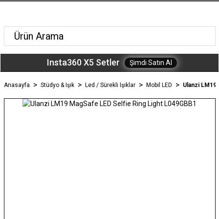
Insta360 X5 Setler
Şimdi Satın Al
Anasayfa
Stüdyo & Işık
Led / Sürekli Işıklar
Mobil LED
Ulanzi LM19 