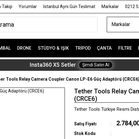
 Takip
Yorumlar
İstanbul Aynı Gün Teslimat
Markalar
0212 5
Markalar
MBAL
DRONE
STÜDYO & IŞIK
TRIPOD
ÇANTA
FILTRE
Insta360 X5 Setler
Şimdi Satın Al
her Tools Relay Camera Coupler Canon LP-E6 Güç Adaptörü (CRCE6
Tether Tools Relay Ca
(CRCE6)
Tether Tools Türkiye Resmi Distr
2.784,0
Satış Fiyatı
Stok Kodu