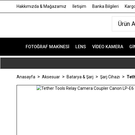
Hakkımızda & Mağazamız
İletişim
Banka Bilgileri
Kargo
FOTOĞRAF MAKINESI
LENS
VIDEO KAMERA
GI
Anasayfa
Aksesuar
Batarya & Şarj
Şarj Cihazı
Tet