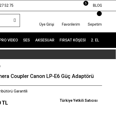
5
27 52 75
BLOG
Üye Girişi
Favorilerim
Sepetim
PRO VIDEO
SES
AKSESUAR
FIRSAT KÖŞESI
2. EL
)
mera Coupler Canon LP-E6 Güç Adaptörü
ibütörü Garantili
Türkiye Yetkili Satıcısı
0 TL