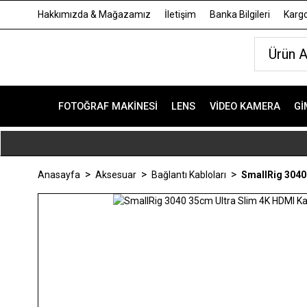
Hakkımızda & Mağazamız
İletişim
Banka Bilgileri
Kargo
FOTOĞRAF MAKINESI
LENS
VIDEO KAMERA
GI
Anasayfa
Aksesuar
Bağlantı Kabloları
SmallRig 3040