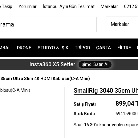
 Takip
Yorumlar
İstanbul Aynı Gün Teslimat
Markalar
0212 5
Markalar
MBAL
DRONE
STÜDYO & IŞIK
TRIPOD
ÇANTA
FILTRE
Insta360 X5 Setler
Şimdi Satın Al
 35cm Ultra Slim 4K HDMI Kablosu(C-A Mini)
SmallRig 3040 35cm Ul
899,04 
Satış Fiyatı
Stok Kodu
694159000
Saat 16:30'a kadar verilen sipari