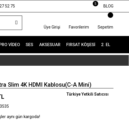
5
27 52 75
BLOG
Üye Girişi
Favorilerim
Sepetim
PRO VIDEO
SES
AKSESUAR
FIRSAT KÖŞESI
2. EL
tra Slim 4K HDMI Kablosu(C-A Mini)
Türkiye Yetkili Satıcısı
TL
3535
şler aynı gün kargoda!