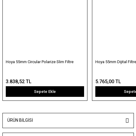
Hoya 55mm Circular Polarize Slim Filtre
Hoya 55mm Dijital Filtre
3.838,52 TL
5.765,00 TL
Sepete Ekle
Sepete
ÜRÜN BILGISI