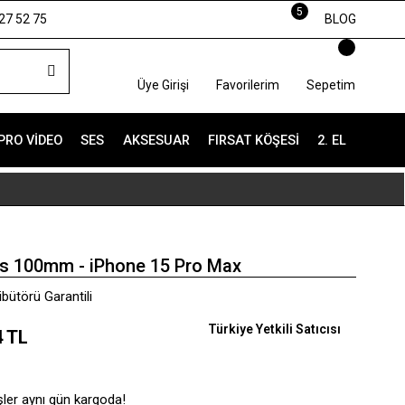
5
27 52 75
BLOG
Üye Girişi
Favorilerim
Sepetim
PRO VIDEO
SES
AKSESUAR
FIRSAT KÖŞESI
2. EL
 100mm - iPhone 15 Pro Max
ütörü Garantili
Türkiye Yetkili Satıcısı
4 TL
şler aynı gün kargoda!