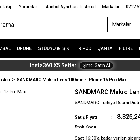
 Takip
Yorumlar
İstanbul Aynı Gün Teslimat
Markalar
0212 5
Markalar
MBAL
DRONE
STÜDYO & IŞIK
TRIPOD
ÇANTA
FILTRE
Insta360 X5 Setler
Şimdi Satın Al
sleri
SANDMARC Makro Lens 100mm - iPhone 15 Pro Max
SANDMARC Makro Lens
SANDMARC Türkiye Resmi Distrib
8.325,2
Satış Fiyatı
Stok Kodu
Saat 16:30'a kadar verilen sipari