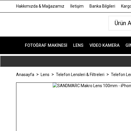
Hakkımızda & Mağazamız
İletişim
Banka Bilgileri
Kargo
FOTOĞRAF MAKINESI
LENS
VIDEO KAMERA
GI
Anasayfa
Lens
Telefon Lensleri & Filtreleri
Telefon Len