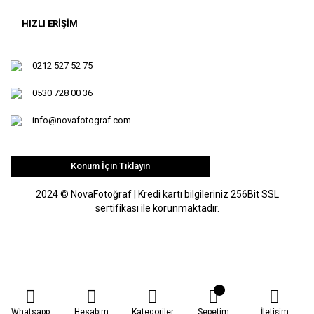
HIZLI ERİŞİM
0212 527 52 75
0530 728 00 36
info@novafotograf.com
Konum İçin Tıklayın
2024 © NovaFotoğraf | Kredi kartı bilgileriniz 256Bit SSL
sertifikası ile korunmaktadır.
Whatsapp
Hesabım
Kategoriler
Sepetim
İletişim
ile
ideasoft
e-