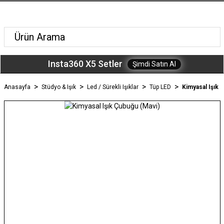
Insta360 X5 Setler
Şimdi Satın Al
Anasayfa
Stüdyo & Işık
Led / Sürekli Işıklar
Tüp LED
Kimyasal Işık 