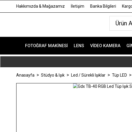
Hakkımızda & Mağazamız
İletişim
Banka Bilgileri
Kargo
FOTOĞRAF MAKINESI
LENS
VIDEO KAMERA
GI
Anasayfa
Stüdyo & Işık
Led / Sürekli Işıklar
Tüp LED