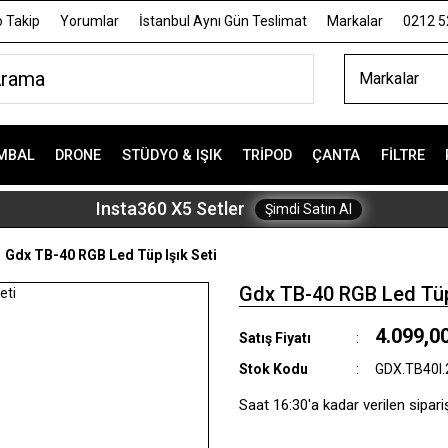
 Takip
Yorumlar
İstanbul Aynı Gün Teslimat
Markalar
0212 5
Markalar
MBAL
DRONE
STÜDYO & IŞIK
TRIPOD
ÇANTA
FILTRE
Insta360 X5 Setler
Şimdi Satın Al
Gdx TB-40 RGB Led Tüp Işık Seti
Gdx TB-40 RGB Led Tüp 
4.099,0
Satış Fiyatı
Stok Kodu
GDX.TB40I
Saat 16:30'a kadar verilen sipari