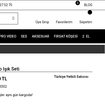
5
27 52 75
BLOG
Üye Girişi
Favorilerim
Sepetim
PRO VIDEO
SES
AKSESUAR
FIRSAT KÖŞESI
2. EL
Işık Seti
Türkiye Yetkili Satıcısı
0 TL
.2002
şler aynı gün kargoda!