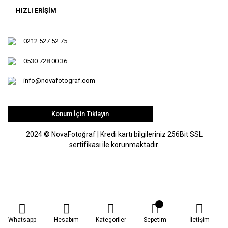
HIZLI ERİŞİM
0212 527 52 75
0530 728 00 36
info@novafotograf.com
Konum İçin Tıklayın
2024 © NovaFotoğraf | Kredi kartı bilgileriniz 256Bit SSL
sertifikası ile korunmaktadır.
Whatsapp
Hesabım
Kategoriler
Sepetim
İletişim
ile
ideasoft
e-