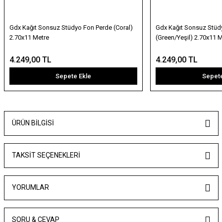
Gdx Kağıt Sonsuz Stüdyo Fon Perde (Coral)
Gdx Kağıt Sonsuz Stüd
2.70x11 Metre
(Green/Yeşil) 2.70x11 
4.249,00 TL
4.249,00 TL
Sepete Ekle
Sepete
ÜRÜN BILGISI
TAKSIT SEÇENEKLERI
YORUMLAR
SORU & CEVAP