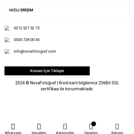
HIZLI ERİŞİM
0212 527 52 75
0530 728 00 36
info@novafotograf.com
Konum İçin Tıklayın
2024 © NovaFotoğraf | Kredi kartı bilgileriniz 256Bit SSL
sertifikası ile korunmaktadır.
Whatsapp
Hesabım
Kategoriler
Sepetim
İletişim
ile
ideasoft
e-