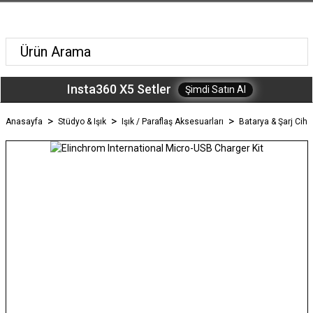
Insta360 X5 Setler
Şimdi Satın Al
Anasayfa
Stüdyo & Işık
Işık / Paraflaş Aksesuarları
Batarya & Şarj Ciha