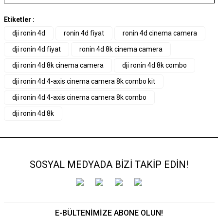
Etiketler :
dji ronin 4d
ronin 4d fiyat
ronin 4d cinema camera
dji ronin 4d fiyat
ronin 4d 8k cinema camera
dji ronin 4d 8k cinema camera
dji ronin 4d 8k combo
dji ronin 4d 4-axis cinema camera 8k combo kit
dji ronin 4d 4-axis cinema camera 8k combo
dji ronin 4d 8k
SOSYAL MEDYADA BİZİ TAKİP EDİN!
E-BÜLTENİMİZE ABONE OLUN!