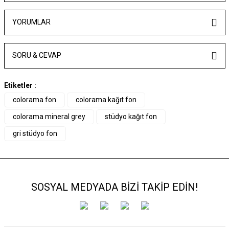
YORUMLAR
SORU & CEVAP
Etiketler :
colorama fon
colorama kağıt fon
colorama mineral grey
stüdyo kağıt fon
gri stüdyo fon
SOSYAL MEDYADA BİZİ TAKİP EDİN!