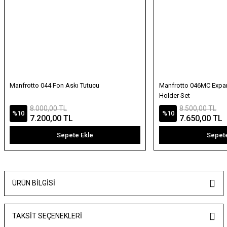
Manfrotto 044 Fon Askı Tutucu
Manfrotto 046MC Expa
Holder Set
8.000,00 TL
8.500,00 TL
%10
%10
7.200,00 TL
7.650,00 TL
Sepete Ekle
Sepete
ÜRÜN BILGISI
TAKSIT SEÇENEKLERI