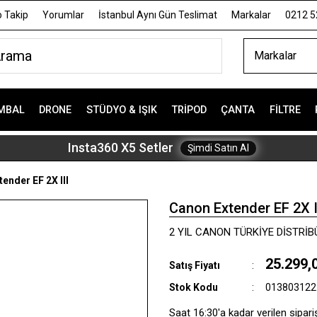
 Takip
Yorumlar
İstanbul Aynı Gün Teslimat
Markalar
0212 5
Markalar
MBAL
DRONE
STÜDYO & IŞIK
TRIPOD
ÇANTA
FILTRE
Insta360 X5 Setler
Şimdi Satın Al
ender EF 2X III
Canon Extender EF 2X I
2 YIL CANON TÜRKİYE DİSTRİ
25.299,
Satış Fiyatı
Stok Kodu
013803122
Saat 16:30'a kadar verilen sipari