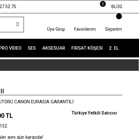
5
27 52 75
BLOG
Üye Girişi
Favorilerim
Sepetim
PRO VIDEO
SES
AKSESUAR
FIRSAT KÖŞESI
2. EL
II
BÜTÖRÜ CANON EURASIA GARANTİLİ
Türkiye Yetkili Satıcısı
00 TL
152
şler aynı gün kargoda!