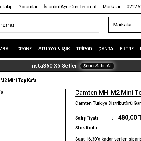
 Takip
Yorumlar
İstanbul Aynı Gün Teslimat
Markalar
0212 5
Markalar
MBAL
DRONE
STÜDYO & IŞIK
TRIPOD
ÇANTA
FILTRE
Insta360 X5 Setler
Şimdi Satın Al
M2 Mini Top Kafa
Camten MH-M2 Mini To
Camten Türkiye Distribütörü Gara
480,00 
Satış Fiyatı
Stok Kodu
Saat 16:30'a kadar verilen sipari