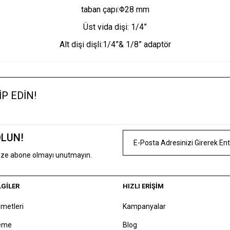
taban çapı:Φ28 mm
Üst vida dişi: 1/4”
Alt dişi dişli:1/4”& 1/8” adaptör
Ürün hakkında henüz soru sorulmamış.
Bu ürün hakkında ilk yorumu siz yapın !
P EDİN!
Ürün Hakkında Soru Sor !
Yorum Yaz
OLUN!
mize abone olmayı unutmayın.
LGİLER
HIZLI ERİŞİM
zmetleri
Kampanyalar
deme
Blog