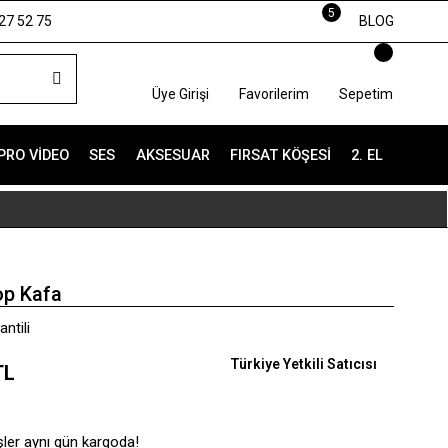
5
27 52 75
BLOG
Üye Girişi
Favorilerim
Sepetim
PRO VIDEO
SES
AKSESUAR
FIRSAT KÖŞESI
2. EL
p Kafa
ntili
Türkiye Yetkili Satıcısı
TL
şler aynı gün kargoda!