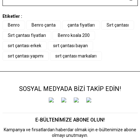
Etiketler :
Benro
Benro çanta
çanta fiyatları
Sırt çantası
Sırt çantası fiyatları
Benro koala 200
sırt çantası erkek
sırt çantası bayan
sırt çantası yapımı
sırt çantası markaları
SOSYAL MEDYADA BİZİ TAKİP EDİN!
E-BÜLTENİMİZE ABONE OLUN!
Kampanya ve fırsatlardan haberdar olmak için e-bültenimize abone
olmayı unutmayın.