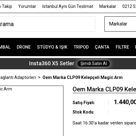
 Takip
Yorumlar
İstanbul Aynı Gün Teslimat
Markalar
0212 5
Markalar
MBAL
DRONE
STÜDYO & IŞIK
TRIPOD
ÇANTA
FILTRE
Insta360 X5 Setler
Şimdi Satın Al
ağlantı Adaptörleri
Oem Marka CLP09 Kelepçeli Magic Arm
Oem Marka CLP09 Kele
1.440,0
Satış Fiyatı
Stok Kodu
Saat 16:30'a kadar verilen sipari