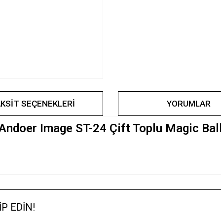
KSIT SEÇENEKLERI
YORUMLAR
Andoer Image ST-24 Çift Toplu Magic Bal
Ürün hakkında henüz soru sorulmamış.
Bu ürün hakkında ilk yorumu siz yapın !
P EDİN!