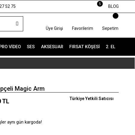
5
27 52 75
BLOG
Üye Girişi
Favorilerim
Sepetim
PRO VIDEO
SES
AKSESUAR
FIRSAT KÖŞESI
2. EL
pçeli Magic Arm
Türkiye Yetkili Satıcısı
0 TL
şler aynı gün kargoda!