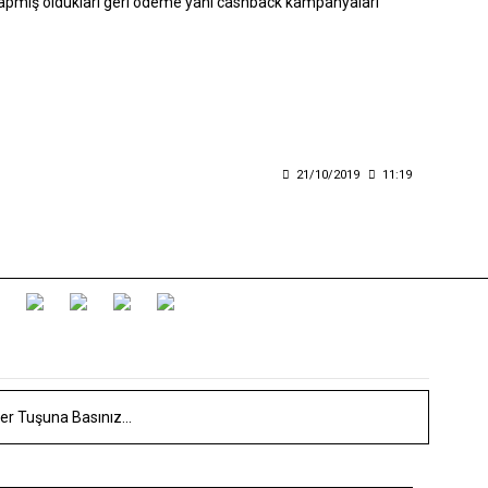
yapmış oldukları geri ödeme yani cashback kampanyaları
21/10/2019
11:19