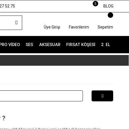
5
27 52 75
BLOG
Üye Girişi
Favorilerim
Sepetim
PRO VIDEO
SES
AKSESUAR
FIRSAT KÖŞESI
2. EL
 ?