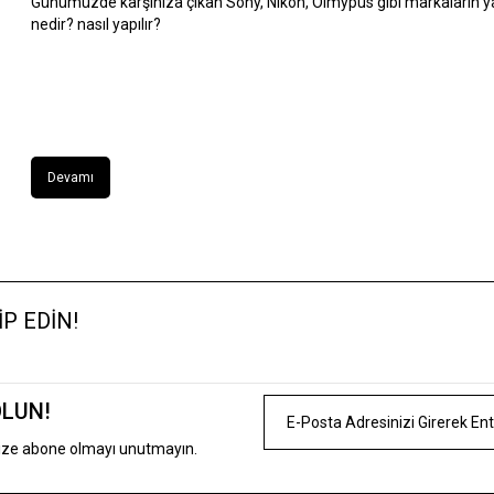
Günümüzde karşınıza çıkan Sony, Nikon, Olmypus gibi markaların 
nedir? nasıl yapılır?
Devamı
P EDİN!
OLUN!
mize abone olmayı unutmayın.